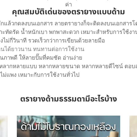
ค่า
คุณสมบัติเด่นของตรายางแบบด้าม
มึกแล้วกดลงบนเอกสาร ลายตรายางก็จะติดลงบนเอกสารโดยไ
ะทัดรัด น้ำหนักเบา พกพาสะดวก เหมาะสำหรับการใช้งา
งไม่กี่วินาที รวดเร็วกว่าการเขียนด้วยลายมือ
านได้ยาวนาน ทนทานต่อการใช้งาน
พดี ให้ลายปั๊มที่คมชัด อ่านง่าย
อกหลากหลายแบบ หลากหลายขนาด หลากหลายดีไซน์ ตอบ
ม่แพง เหมาะกับการใช้งานทั่วไป
ตรายางด้ามธรรมดามีอะไรบ้าง