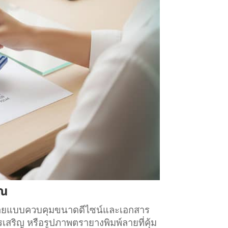
ุณ
บหลายแบบควบคุมขนาดดีไซน์และเอกสาร
สริญ หรือรูปภาพตรายางพิมพ์ลายที่คุ้ม