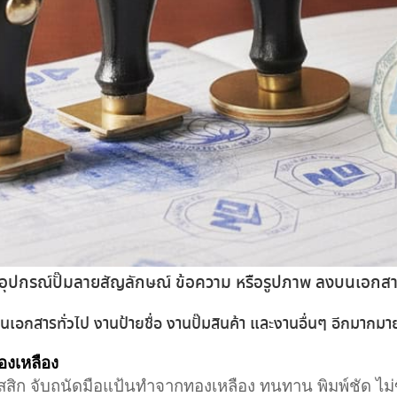
ุปกรณ์ปั๊มลายสัญลักษณ์ ข้อความ หรือรูปภาพ ลงบนเอกสารห
นเอกสารทั่วไป งานป้ายชื่อ งานปั๊มสินค้า และงานอื่นๆ อีกมากมา
องเหลือง
าสสิก จับถนัดมือแป้นทำจากทองเหลือง ทนทาน พิมพ์ชัด ไม่