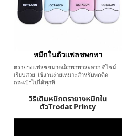
หมึกในตัวแฟลชพกพา
ตรายางแฟลชขนาดเล็กพกพาสะดวก ดีไซน์
เรียบสวย ใช้งานง่ายเหมาะสำหรับพกติด
กระเป๋าไปได้ทุกที่
วิธีเติมหมึกตรายางหมึกใน
ตัวTrodat Printy